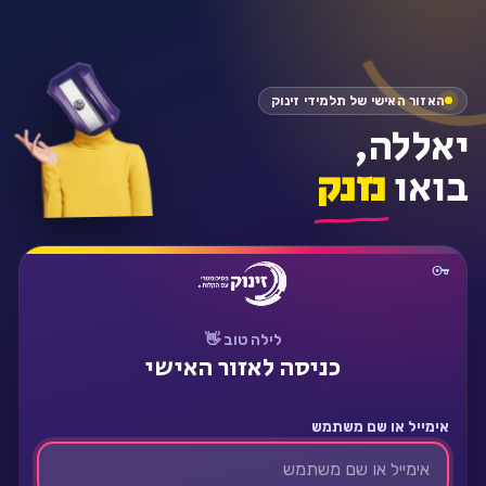
התחבר
האזור האישי של תלמידי זינוק
יאללה,
בואו
נזנק
לילה טוב 👋
כניסה לאזור האישי
אימייל או שם משתמש