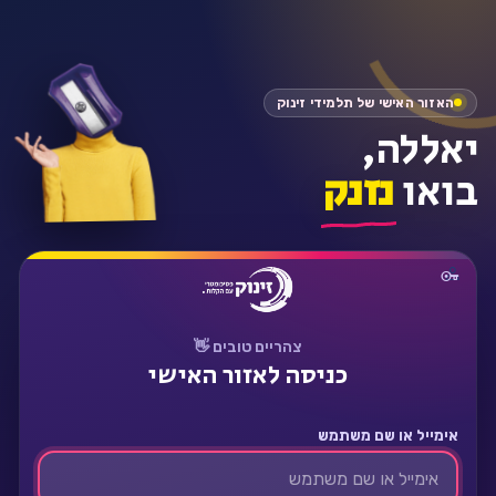
התחבר
האזור האישי של תלמידי זינוק
יאללה,
בואו
נזנק
צהריים טובים 👋
כניסה לאזור האישי
אימייל או שם משתמש