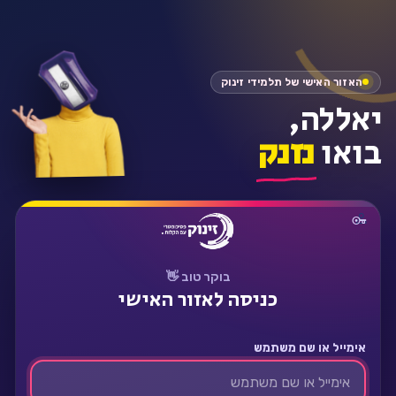
התחבר
האזור האישי של תלמידי זינוק
יאללה,
בואו
נזנק
בוקר טוב 👋
כניסה לאזור האישי
אימייל או שם משתמש