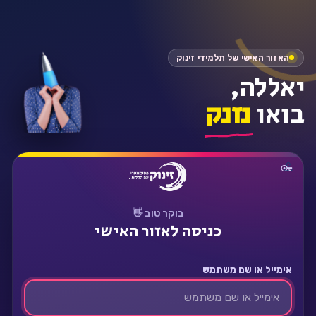
התחבר
האזור האישי של תלמידי זינוק
יאללה,
בואו
נזנק
בוקר טוב 👋
כניסה לאזור האישי
אימייל או שם משתמש