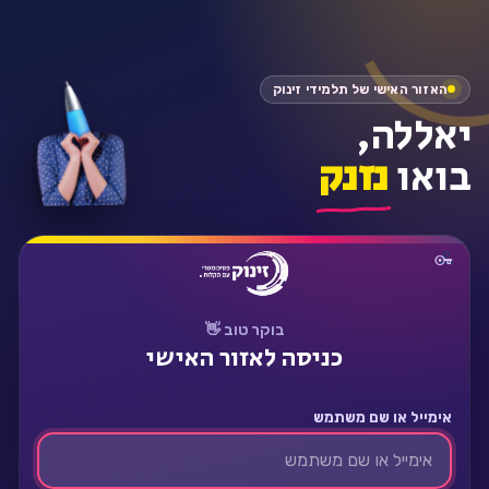
התחבר
האזור האישי של תלמידי זינוק
יאללה,
בואו
נזנק
בוקר טוב 👋
כניסה לאזור האישי
אימייל או שם משתמש