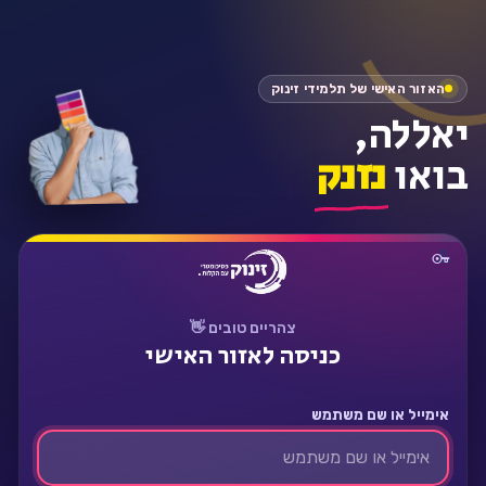
התחבר
האזור האישי של תלמידי זינוק
יאללה,
בואו
נזנק
צהריים טובים 👋
כניסה לאזור האישי
אימייל או שם משתמש