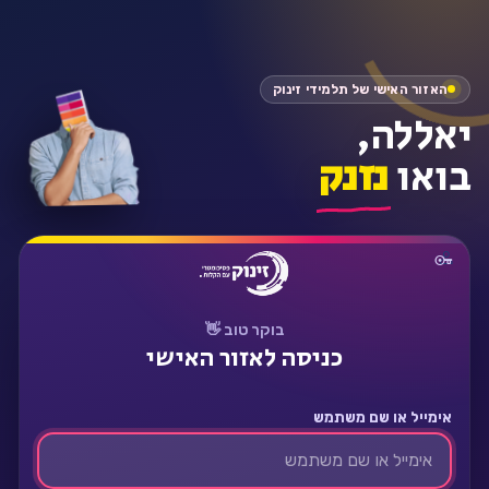
התחבר
האזור האישי של תלמידי זינוק
יאללה,
בואו
נזנק
בוקר טוב 👋
כניסה לאזור האישי
אימייל או שם משתמש