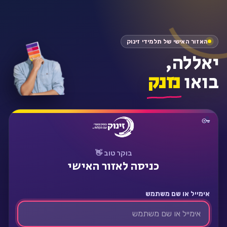
התחבר
האזור האישי של תלמידי זינוק
יאללה,
בואו
נזנק
בוקר טוב 👋
כניסה לאזור האישי
אימייל או שם משתמש