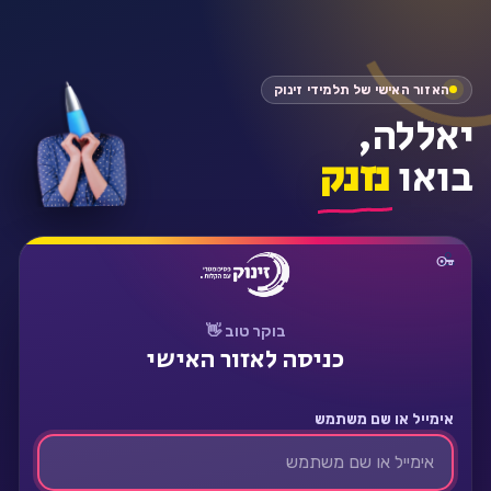
התחבר
האזור האישי של תלמידי זינוק
יאללה,
בואו
נזנק
בוקר טוב 👋
כניסה לאזור האישי
אימייל או שם משתמש