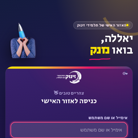
התחבר
האזור האישי של תלמידי זינוק
יאללה,
בואו
נזנק
צהריים טובים 👋
כניסה לאזור האישי
אימייל או שם משתמש