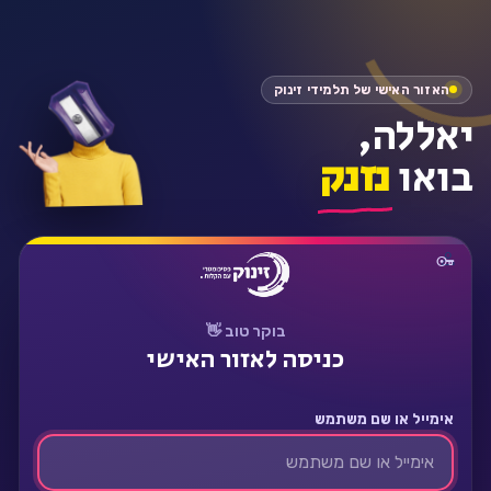
התחבר
האזור האישי של תלמידי זינוק
יאללה,
בואו
נזנק
בוקר טוב 👋
כניסה לאזור האישי
אימייל או שם משתמש