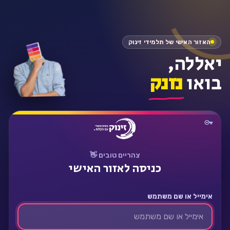
התחבר
האזור האישי של תלמידי זינוק
יאללה,
בואו
נזנק
צהריים טובים 👋
כניסה לאזור האישי
אימייל או שם משתמש