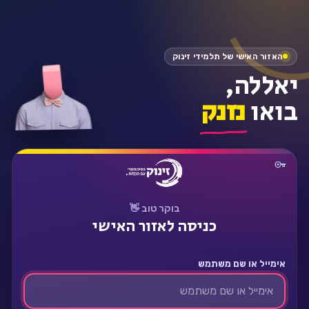
התחבר
האזור האישי של תלמידי זינוק
יאללה,
בואו
נזנק
בוקר טוב 👋
כניסה לאזור האישי
אימייל או שם משתמש