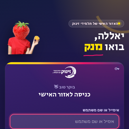
התחבר
האזור האישי של תלמידי זינוק
יאללה,
בואו
נזנק
בוקר טוב 👋
כניסה לאזור האישי
אימייל או שם משתמש