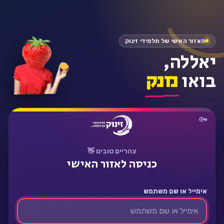
התחבר
האזור האישי של תלמידי זינוק
יאללה,
בואו
נזנק
צהריים טובים 👋
כניסה לאזור האישי
אימייל או שם משתמש