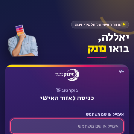
התחבר
האזור האישי של תלמידי זינוק
יאללה,
בואו
נזנק
בוקר טוב 👋
כניסה לאזור האישי
אימייל או שם משתמש