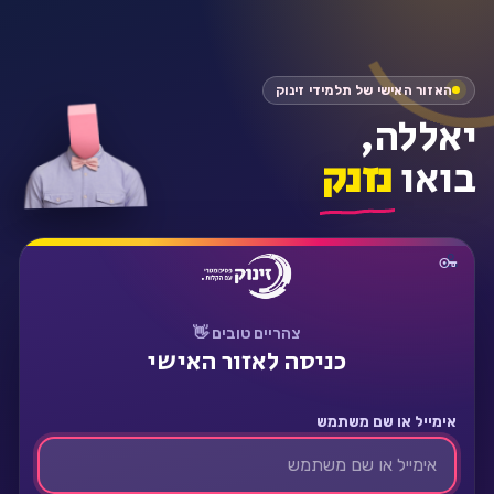
התחבר
האזור האישי של תלמידי זינוק
יאללה,
בואו
נזנק
צהריים טובים 👋
כניסה לאזור האישי
אימייל או שם משתמש