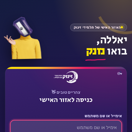
התחבר
האזור האישי של תלמידי זינוק
יאללה,
בואו
נזנק
צהריים טובים 👋
כניסה לאזור האישי
אימייל או שם משתמש