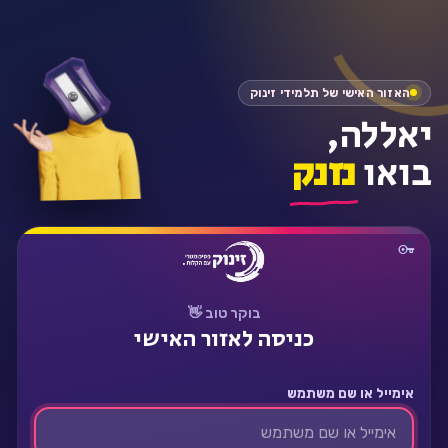
התחבר
האזור האישי של תלמידי זינוק
יאללה,
בואו
נזנק
בוקר טוב 👋
כניסה לאזור האישי
אימייל או שם משתמש