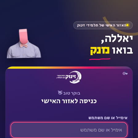
התחבר
האזור האישי של תלמידי זינוק
יאללה,
בואו
נזנק
בוקר טוב 👋
כניסה לאזור האישי
אימייל או שם משתמש