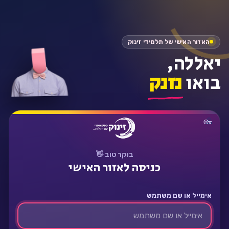
התחבר
האזור האישי של תלמידי זינוק
יאללה,
בואו
נזנק
בוקר טוב 👋
כניסה לאזור האישי
אימייל או שם משתמש