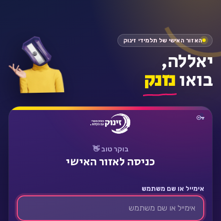
התחבר
האזור האישי של תלמידי זינוק
יאללה,
בואו
נזנק
בוקר טוב 👋
כניסה לאזור האישי
אימייל או שם משתמש