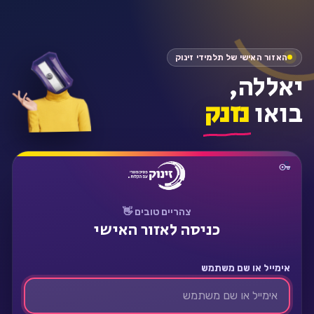
התחבר
האזור האישי של תלמידי זינוק
יאללה,
בואו
נזנק
צהריים טובים 👋
כניסה לאזור האישי
אימייל או שם משתמש