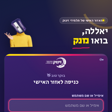
התחבר
האזור האישי של תלמידי זינוק
יאללה,
בואו
נזנק
בוקר טוב 👋
כניסה לאזור האישי
אימייל או שם משתמש