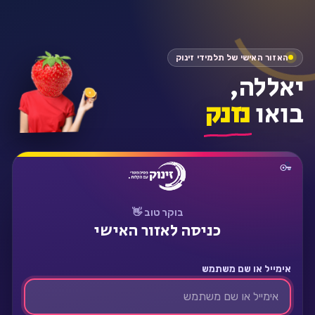
התחבר
האזור האישי של תלמידי זינוק
יאללה,
בואו
נזנק
בוקר טוב 👋
כניסה לאזור האישי
אימייל או שם משתמש