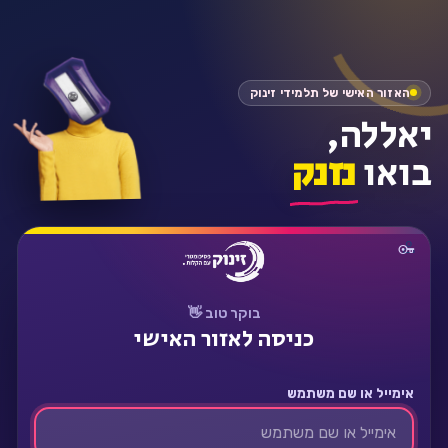
התחבר
האזור האישי של תלמידי זינוק
יאללה,
בואו
נזנק
בוקר טוב 👋
כניסה לאזור האישי
אימייל או שם משתמש