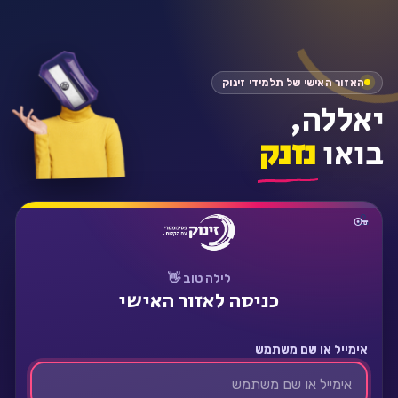
התחבר
האזור האישי של תלמידי זינוק
יאללה,
בואו
נזנק
לילה טוב 👋
כניסה לאזור האישי
אימייל או שם משתמש