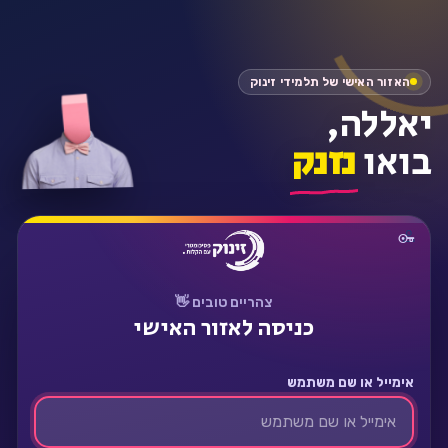
התחבר
האזור האישי של תלמידי זינוק
יאללה,
בואו
נזנק
צהריים טובים 👋
כניסה לאזור האישי
אימייל או שם משתמש