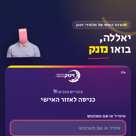
התחבר
האזור האישי של תלמידי זינוק
יאללה,
בואו
נזנק
צהריים טובים 👋
כניסה לאזור האישי
אימייל או שם משתמש