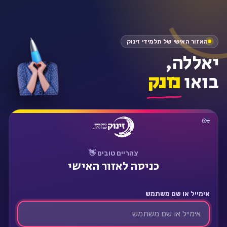
התחבר
האזור האישי של תלמידי זינוק
יאללה,
בואו
נזנק
צהריים טובים 👋
כניסה לאזור האישי
אימייל או שם משתמש