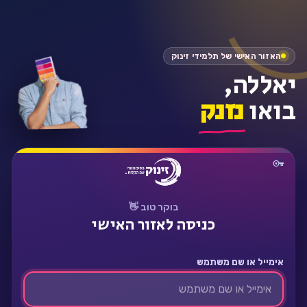
התחבר
האזור האישי של תלמידי זינוק
יאללה,
בואו
נזנק
בוקר טוב 👋
כניסה לאזור האישי
אימייל או שם משתמש