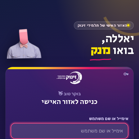
התחבר
האזור האישי של תלמידי זינוק
יאללה,
בואו
נזנק
בוקר טוב 👋
כניסה לאזור האישי
אימייל או שם משתמש