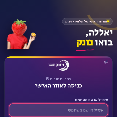
התחבר
האזור האישי של תלמידי זינוק
יאללה,
בואו
נזנק
צהריים טובים 👋
כניסה לאזור האישי
אימייל או שם משתמש