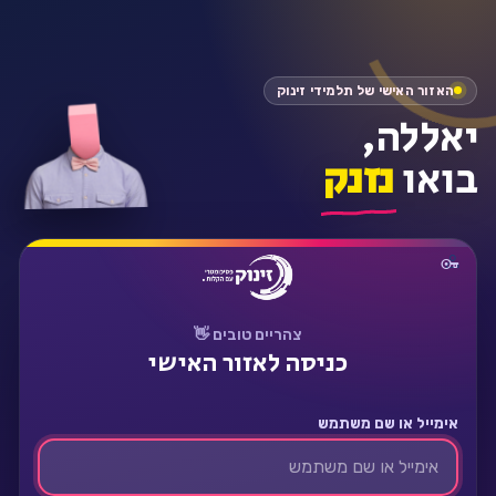
התחבר
האזור האישי של תלמידי זינוק
יאללה,
בואו
נזנק
צהריים טובים 👋
כניסה לאזור האישי
אימייל או שם משתמש