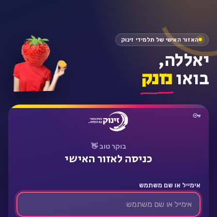
התחבר
האזור האישי של תלמידי זינוק
יאללה,
בואו
נזנק
בוקר טוב 👋
כניסה לאזור האישי
אימייל או שם משתמש