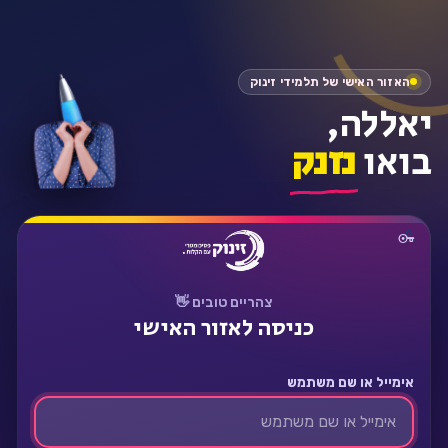
התחבר
האזור האישי של תלמידי זינוק
יאללה,
בואו
נזנק
צהריים טובים 👋
כניסה לאזור האישי
אימייל או שם משתמש