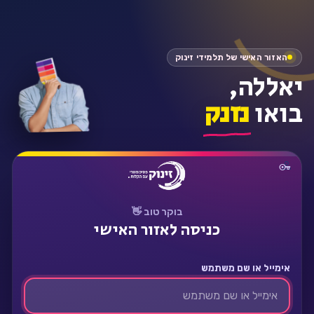
התחבר
האזור האישי של תלמידי זינוק
יאללה,
בואו
נזנק
בוקר טוב 👋
כניסה לאזור האישי
אימייל או שם משתמש