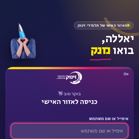
התחבר
האזור האישי של תלמידי זינוק
יאללה,
בואו
נזנק
בוקר טוב 👋
כניסה לאזור האישי
אימייל או שם משתמש