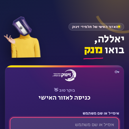
התחבר
האזור האישי של תלמידי זינוק
יאללה,
בואו
נזנק
בוקר טוב 👋
כניסה לאזור האישי
אימייל או שם משתמש