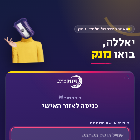
התחבר
האזור האישי של תלמידי זינוק
יאללה,
בואו
נזנק
בוקר טוב 👋
כניסה לאזור האישי
אימייל או שם משתמש