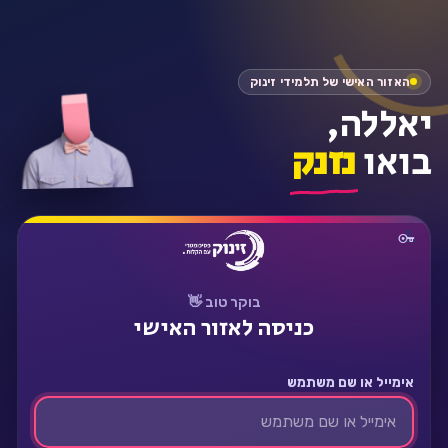
התחבר
האזור האישי של תלמידי זינוק
יאללה,
בואו
נזנק
בוקר טוב 👋
כניסה לאזור האישי
אימייל או שם משתמש